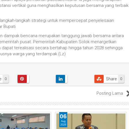
stansi vertikal guna menghasilkan keputusan bersama yang terbaik
an langkah-langkah strategi untuk mempercepat penyelesaian
r Bupati.
anan dampak bencana merupakan tanggung jawab bersama antara
pemerintah pusat. Pemerintah Kabupaten Solok menargetkan
 dapat terealisasi secara bertahap hingga tahun 2028 sehingga
susnya warga yang terdampak.(Lz)
e
Share
0
0
Posting Lama
06
Aug
2026