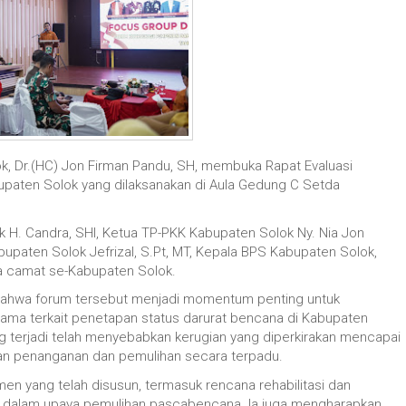
ok, Dr.(HC) Jon Firman Pandu, SH, membuka Rapat Evaluasi
paten Solok yang dilaksanakan di Aula Gedung C Setda
k H. Candra, SHI, Ketua TP-PKK Kabupaten Solok Ny. Nia Jon
upaten Solok Jefrizal, S.Pt, MT, Kepala BPS Kabupaten Solok,
rta camat se-Kabupaten Solok.
bahwa forum tersebut menjadi momentum penting untuk
ma terkait penetapan status darurat bencana di Kabupaten
g terjadi telah menyebabkan kerugian yang diperkirakan mencapai
atan penanganan dan pemulihan secara terpadu.
n yang telah disusun, termasuk rencana rehabilitasi dan
sar dalam upaya pemulihan pascabencana. Ia juga mengharapkan