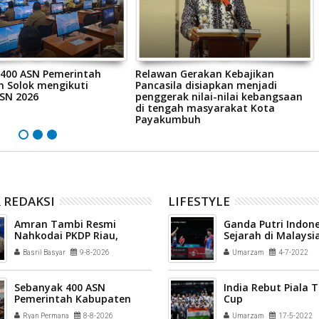
400 ASN Pemerintah
Relawan Gerakan Kebajikan
 Solok mengikuti
Pancasila disiapkan menjadi
ASN 2026
penggerak nilai-nilai kebangsaan
di tengah masyarakat Kota
Payakumbuh
 REDAKSI
LIFESTYLE
Amran Tambi Resmi
Ganda Putri Indone
Nahkodai PKDP Riau,
Sejarah di Malaysi
Berikut Pengurus Lengkap
2022
Basril Basyar
9-8-2026
Umarzam
4-7-2022
2026-2031
Sebanyak 400 ASN
India Rebut Piala
Pemerintah Kabupaten
Cup
Solok mengikuti Profiling
Ryan Permana
8-8-2026
Umarzam
17-5-2022