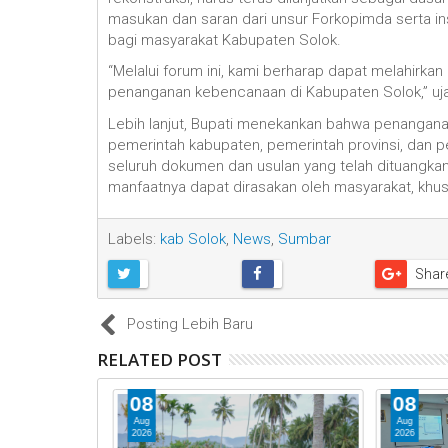
masukan dan saran dari unsur Forkopimda serta in
bagi masyarakat Kabupaten Solok.
‎“Melalui forum ini, kami berharap dapat melahirk
penanganan kebencanaan di Kabupaten Solok,” uja
‎Lebih lanjut, Bupati menekankan bahwa penang
pemerintah kabupaten, pemerintah provinsi, dan 
seluruh dokumen dan usulan yang telah dituangkan
manfaatnya dapat dirasakan oleh masyarakat, khu
Labels:
kab Solok
,
News
,
Sumbar
Shar
Posting Lebih Baru
RELATED POST
08
08
Aug
Aug
2026
2026