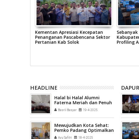
Solok, Ny Nia
Kementan Apresiasi Kecepatan
Sebanyak 
iri Kegiatan
Penanganan Pascabencana Sektor
Kabupaten
0 Koto Baru
Pertanian Kab Solok
Profiling 
HEADLINE
DAPUR
Halal bi Halal Alumni
Faterna Meriah dan Penuh
Keakraban
Basril Basyar
19-4-2025
Mewujudkan Kota Sehat:
Pemko Padang Optimalkan
Penerapan Kawasan Tanpa
Ayu Safitri
18-4-2025