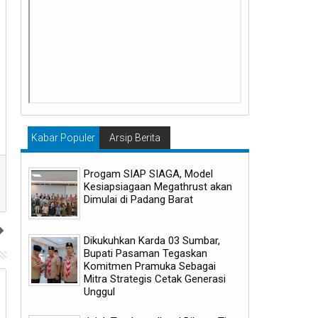
Kabar Populer
Arsip Berita
Progam SIAP SIAGA, Model
Kesiapsiagaan Megathrust akan
Dimulai di Padang Barat
Dikukuhkan Karda 03 Sumbar,
Bupati Pasaman Tegaskan
Komitmen Pramuka Sebagai
Mitra Strategis Cetak Generasi
06
06
Unggul
Aug
Aug
2026
2026