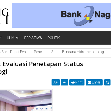
HUKUM
PERISTIWA
POLITIK
k Buka Rapat Evaluasi Penetapan Status Bencana Hidrometeorologi
 Evaluasi Penetapan Status
ogi
A
+
A
-
Print
Email