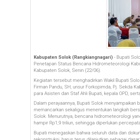
Kabupaten Solok (Rangkiangnagari)
-
Bupati Sol
Penetapan Status Bencana Hidrometeorologi Kabu
Kabupaten Solok, Senin (22/06).
Kegiatan tersebut menghadirkan Wakil Bupati Solo
Firman Pandu, SH, unsur Forkopimda, Pj. Sekda Kab
para Asisten dan Staf Ahli Bupati, kepala OPD, se
‎Dalam perayaannya, Bupati Solok menyampaikan 
memancarkan sekaligus menentukan langkah bersa
Solok. Menurutnya, bencana hidrometeorologi yan
hampir Rp1,9 triliun, sehingga diperlukan percep
‎Bupati menegaskan bahwa seluruh data dan dokume
rekonstruksi, harus terus dilanjutkan sebagai da