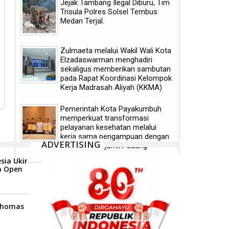
Jejak Tambang Ilegal Diburu, Tim
Trisula Polres Solsel Tembus
Medan Terjal.
Zulmaeta melalui Wakil Wali Kota
Pemerintah Kota Payakumbuh
Pemerintah Kota Payak
Elzadaswarman menghadiri
meluncurkan inovasi GEMPITA
mendukung pelaksanaan 
sekaligus memberikan sambutan
BERSAMA
Human Papillomavirus (HP
aparatur sipil negara (AS
pada Rapat Koordinasi Kelompok
masyarakat
Kerja Madrasah Aliyah (KKMA)
Pemerintah Kota Payakumbuh
memperkuat transformasi
pelayanan kesehatan melalui
kerja sama pengampuan dengan
ADVERTISING
RSUP dr. M. Djamil Padang
sia Ukir
a Open
 Thomas