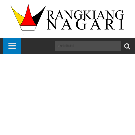
Beranda
News
Pesisir Selatan
Sumbar
Menyambut Tahun Baru 1448 Hijriah Ribuan Masyarakat IV Jurai
Ikuti Pawai Obor
A
+
A
-
Print
Email