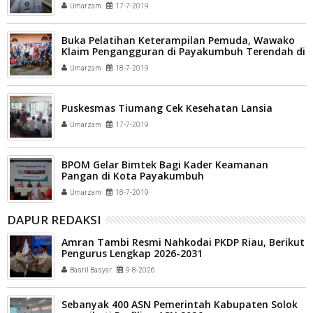
diberangkatkan menuju asrama haji Padang
Umarzam
17-7-2019
Buka Pelatihan Keterampilan Pemuda, Wawako
Klaim Pengangguran di Payakumbuh Terendah di
Sumbar
Umarzam
18-7-2019
Puskesmas Tiumang Cek Kesehatan Lansia
Umarzam
17-7-2019
BPOM Gelar Bimtek Bagi Kader Keamanan
Pangan di Kota Payakumbuh
Umarzam
18-7-2019
DAPUR REDAKSI
Amran Tambi Resmi Nahkodai PKDP Riau, Berikut
Pengurus Lengkap 2026-2031
Basril Basyar
9-8-2026
Sebanyak 400 ASN Pemerintah Kabupaten Solok