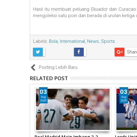
Hasil itu membuat peluang Ekuador dan Curacao 
mengoleksi satu poin dan berada di urutan ketig
Labels:
Bola
,
International
,
News
,
Sports
Shar
Posting Lebih Baru
RELATED POST
03
03
Aug
Aug
2026
2026
yakumbuh
Real Madrid Main Imbang 2-2
Leeds Unit