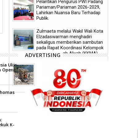
Pelantikan Pengurus PWI Padang
City Tekuk K-League All Stars 3-1
Baru Prancis
Pariaman/Pariaman 2026-2029,
Lahirkan Nuansa Baru Terhadap
Publik.
Zulmaeta melalui Wakil Wali Kota
Elzadaswarman menghadiri
sekaligus memberikan sambutan
pada Rapat Koordinasi Kelompok
Kerja Madrasah Aliyah (KKMA)
ADVERTISING
sia Ukir
Jejak Tambang Ilegal Diburu, Tim
a Open
Trisula Polres Solsel Tembus
Medan Terjal.
 Thomas
:
ekuk K-
1