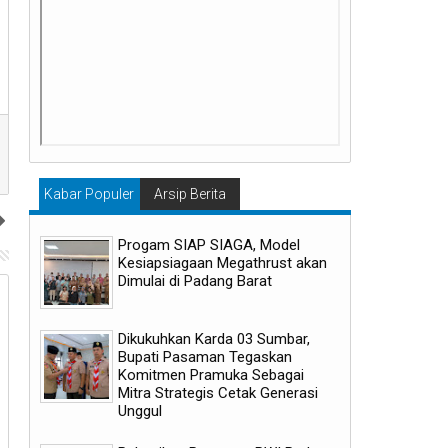
Kabar Populer
Arsip Berita
Progam SIAP SIAGA, Model
Kesiapsiagaan Megathrust akan
Dimulai di Padang Barat
06
29
Aug
Jul
2026
2026
Dikukuhkan Karda 03 Sumbar,
Bupati Pasaman Tegaskan
Komitmen Pramuka Sebagai
Mitra Strategis Cetak Generasi
Unggul
Laga Persahabatan: Manchester
Zinedine Zidane Resmi Jad