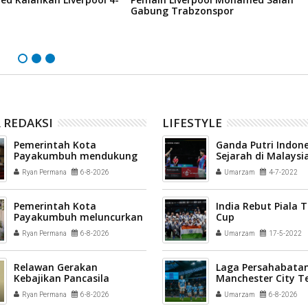
Gabung Trabzonspor
 REDAKSI
LIFESTYLE
Pemerintah Kota
Ganda Putri Indone
Payakumbuh mendukung
Sejarah di Malaysi
pelaksanaan vaksinasi
2022
Ryan Permana
6-8-2026
Umarzam
4-7-2022
Human Papillomavirus
(HPV) bagi aparatur sipil
negara (ASN) dan
Pemerintah Kota
India Rebut Piala
masyarakat
Payakumbuh meluncurkan
Cup
inovasi GEMPITA BERSAMA
Ryan Permana
6-8-2026
Umarzam
17-5-2022
Relawan Gerakan
Laga Persahabatan
Kebajikan Pancasila
Manchester City T
disiapkan menjadi
League All Stars 3-
Ryan Permana
6-8-2026
Umarzam
6-8-2026
penggerak nilai-nilai