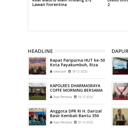
aan vaksinasi
Lawan Fiorentina
2
s (HPV) bagi
a (ASN) dan
HEADLINE
DAPUR
Rapat Paripurna HUT ke-50
Kota Payakumbuh, Riza
Falepi: Pimpinan Kota
Umarzam
18-12-2020
Selanjutnya Jangan
Biarkan Kota Ini Auto Pilot
KAPOLRES DHARMASRAYA
COFFE MORNING BERSAMA
AWAK MEDIA
Ryan Permana
19-12-2020
Anggota DPR RI H. Darizal
Basir Kembali Bantu 350
Paket Sembako Untuk
Ryan Permana
20-12-2020
Dapil Sumbar Satu