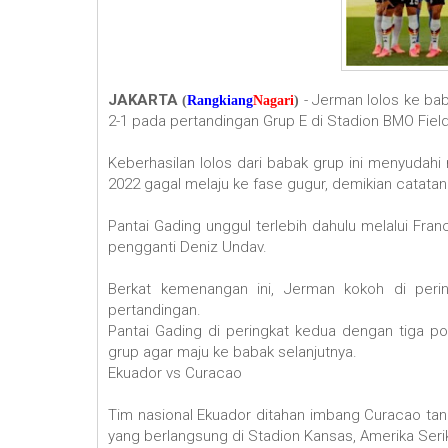
JAKARTA
- Jerman lolos ke ba
(
Rangkiang
Nagari
)
2-1 pada pertandingan Grup E di Stadion BMO Fiel
Keberhasilan lolos dari babak grup ini menyudahi
2022 gagal melaju ke fase gugur, demikian catatan 
Pantai Gading unggul terlebih dahulu melalui Fr
pengganti Deniz Undav.
Berkat kemenangan ini, Jerman kokoh di per
pertandingan.
Pantai Gading di peringkat kedua dengan tiga po
grup agar maju ke babak selanjutnya.
Ekuador vs Curacao
Tim nasional Ekuador ditahan imbang Curacao tan
yang berlangsung di Stadion Kansas, Amerika Serik