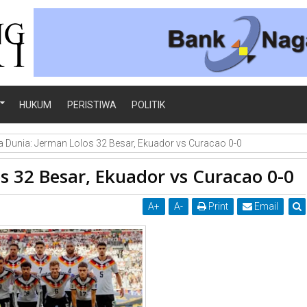
HUKUM
PERISTIWA
POLITIK
la Dunia: Jerman Lolos 32 Besar, Ekuador vs Curacao 0-0
os 32 Besar, Ekuador vs Curacao 0-0
A
+
A
-
Print
Email