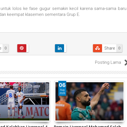
untuk lolos ke fase gugur semakin kecil karena sama-sama baru
a dan keempat klasemen sementara Grup E.
e
Share
0
0
Posting Lama
06
Aug
2026
ed Kalahkan Liverpool 4-
Pemain Liverpool Mohamed Salah