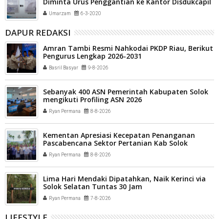
Diminta Urus Penggantian ke Kantor Disdukcapil
Ibuh
Umarzam
6-3-2020
DAPUR REDAKSI
Amran Tambi Resmi Nahkodai PKDP Riau, Berikut
Pengurus Lengkap 2026-2031
Basril Basyar
9-8-2026
Sebanyak 400 ASN Pemerintah Kabupaten Solok
mengikuti Profiling ASN 2026
Ryan Permana
8-8-2026
Kementan Apresiasi Kecepatan Penanganan
Pascabencana Sektor Pertanian Kab Solok
Ryan Permana
8-8-2026
Lima Hari Mendaki Dipatahkan, Naik Kerinci via
Solok Selatan Tuntas 30 Jam
Ryan Permana
7-8-2026
LIFESTYLE