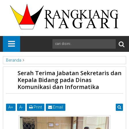
Beranda
kab Solok
News
Sumbar
Serah Terima Jabatan Sekretaris dan
Serah Terima Jabatan Sekretaris dan Kepala Bidang pada Dinas
Kepala Bidang pada Dinas
Komunikasi dan Informatika
Komunikasi dan Informatika
A
+
A
-
Print
Email