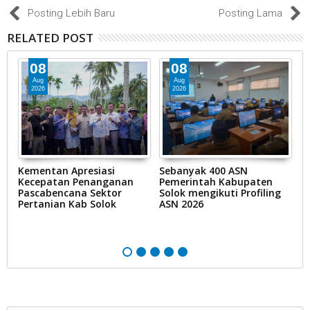
Posting Lebih Baru
Posting Lama
RELATED POST
08
08
Aug
Aug
2026
2026
Kementan Apresiasi
Sebanyak 400 ASN
R
Kecepatan Penanganan
Pemerintah Kabupaten
K
Pascabencana Sektor
Solok mengikuti Profiling
d
Pertanian Kab Solok
ASN 2026
pe
k
m
P