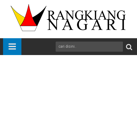
Beranda
News
Padang
Sumbar
Stok Biosolar di Padang Aman dan Pertamina Patra Niaga
Regional Sumbagut Pastikan Distribusi Berjalan Normal
A
+
A
-
Print
Email