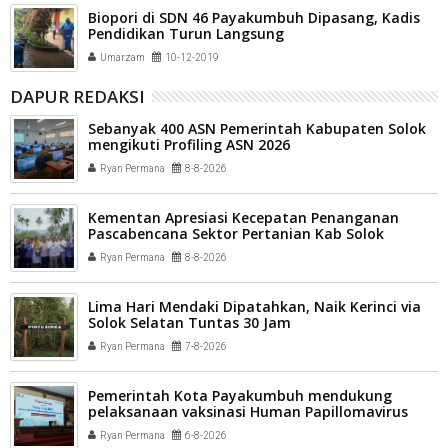
Biopori di SDN 46 Payakumbuh Dipasang, Kadis
Pendidikan Turun Langsung
Umarzam
10-12-2019
DAPUR REDAKSI
Sebanyak 400 ASN Pemerintah Kabupaten Solok
mengikuti Profiling ASN 2026
Ryan Permana
8-8-2026
Kementan Apresiasi Kecepatan Penanganan
Pascabencana Sektor Pertanian Kab Solok
Ryan Permana
8-8-2026
Lima Hari Mendaki Dipatahkan, Naik Kerinci via
Solok Selatan Tuntas 30 Jam
Ryan Permana
7-8-2026
Pemerintah Kota Payakumbuh mendukung
pelaksanaan vaksinasi Human Papillomavirus
(HPV) bagi aparatur sipil negara (ASN) dan
Ryan Permana
6-8-2026
masyarakat