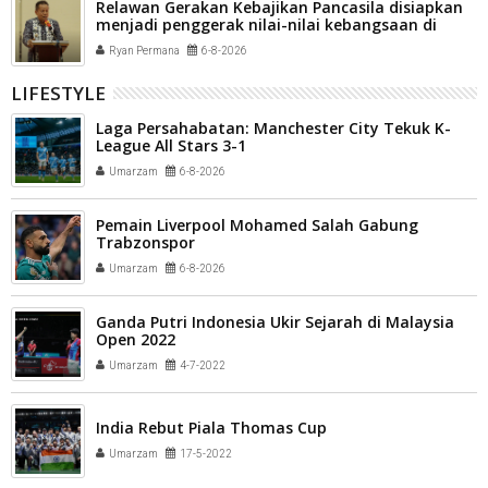
Relawan Gerakan Kebajikan Pancasila disiapkan
menjadi penggerak nilai-nilai kebangsaan di
tengah masyarakat Kota Payakumbuh
Ryan Permana
6-8-2026
LIFESTYLE
Laga Persahabatan: Manchester City Tekuk K-
League All Stars 3-1
Umarzam
6-8-2026
Pemain Liverpool Mohamed Salah Gabung
Trabzonspor
Umarzam
6-8-2026
Ganda Putri Indonesia Ukir Sejarah di Malaysia
Open 2022
Umarzam
4-7-2022
India Rebut Piala Thomas Cup
Umarzam
17-5-2022