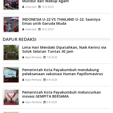
Mundur dari Wabup Agam
Umarzam
15-5-2023
INDONESIA U-22 VS THAILAND U-22: Saatnya
Emas untk Garuda Muda
Umarzam
16-5-2023
DAPUR REDAKSI
Lima Hari Mendaki Dipatahkan, Naik Kerinci via
Solok Selatan Tuntas 30 Jam
Ryan Permana
7-8-2026
Pemerintah Kota Payakumbuh mendukung
pelaksanaan vaksinasi Human Papillomavirus
(HPV) bagi aparatur sipil negara (ASN) dan
Ryan Permana
6-8-2026
masyarakat
Pemerintah Kota Payakumbuh meluncurkan
inovasi GEMPITA BERSAMA
Ryan Permana
6-8-2026