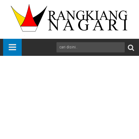
Beranda
News
Padang
Sumbar
M. Shadiq Pasadigoe: Pancasila Harus Hidup dalam Tindakan
Nyata, Bukan Sekadar Dihafal
A
+
A
-
Print
Email