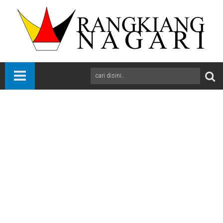
Beranda
News
Padang
Sumbar
Pemprov Sumbar dan Tiga Daerah Sepakati Dukung Koridor
Sajunraya Jadi PSN
A
+
A
-
Print
Email