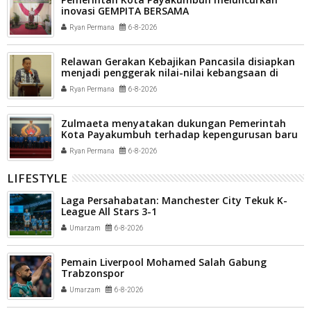
inovasi GEMPITA BERSAMA
Ryan Permana
6-8-2026
Relawan Gerakan Kebajikan Pancasila disiapkan
menjadi penggerak nilai-nilai kebangsaan di
tengah masyarakat Kota Payakumbuh
Ryan Permana
6-8-2026
Zulmaeta menyatakan dukungan Pemerintah
Kota Payakumbuh terhadap kepengurusan baru
Komite Olahraga Nasional Indonesia (KONI) Kota
Ryan Permana
6-8-2026
Payakumbuh
LIFESTYLE
Laga Persahabatan: Manchester City Tekuk K-
League All Stars 3-1
Umarzam
6-8-2026
Pemain Liverpool Mohamed Salah Gabung
Trabzonspor
Umarzam
6-8-2026