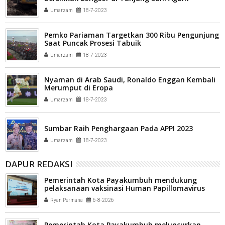
Umarzam
18-7-2023
Pemko Pariaman Targetkan 300 Ribu Pengunjung
Saat Puncak Prosesi Tabuik
Umarzam
18-7-2023
Nyaman di Arab Saudi, Ronaldo Enggan Kembali
Merumput di Eropa
Umarzam
18-7-2023
Sumbar Raih Penghargaan Pada APPI 2023
Umarzam
18-7-2023
DAPUR REDAKSI
Pemerintah Kota Payakumbuh mendukung
pelaksanaan vaksinasi Human Papillomavirus
(HPV) bagi aparatur sipil negara (ASN) dan
Ryan Permana
6-8-2026
masyarakat
Pemerintah Kota Payakumbuh meluncurkan