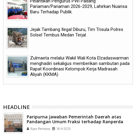
Pelantikan Pengurus PWI Padang
Pariaman/Pariaman 2026-2029, Lahirkan Nuansa
Baru Terhadap Publik.
Jejak Tambang Ilegal Diburu, Tim Trisula Polres
Solsel Tembus Medan Terjal.
Zulmaeta melalui Wakil Wali Kota Elzadaswarman
menghadiri sekaligus memberikan sambutan pada
Rapat Koordinasi Kelompok Kerja Madrasah
Aliyah (KKMA)
HEADLINE
Paripurna Jawaban Pemerintah Daerah atas
Pandangan Umum Fraksi terhadap Ranperda
RTRW 2025–2045
Ryan Permana
18-4-2025