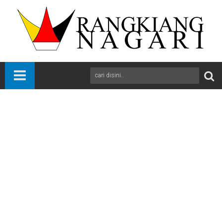
Beranda
Bola
International
News
Sports
PIALA DUNIA: Harry Kane Antar Inggris Kalahkan Kongo 2-1
A
+
A
-
Print
Email