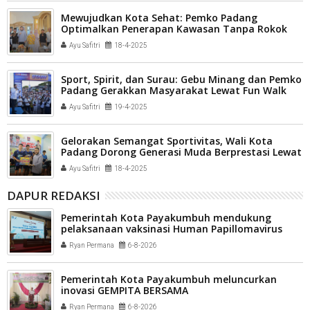
Mewujudkan Kota Sehat: Pemko Padang
Optimalkan Penerapan Kawasan Tanpa Rokok
Ayu Safitri
18-4-2025
Sport, Spirit, dan Surau: Gebu Minang dan Pemko
Padang Gerakkan Masyarakat Lewat Fun Walk
BOM Run 2025
Ayu Safitri
19-4-2025
Gelorakan Semangat Sportivitas, Wali Kota
Padang Dorong Generasi Muda Berprestasi Lewat
Bulu Tangkis
Ayu Safitri
18-4-2025
DAPUR REDAKSI
Pemerintah Kota Payakumbuh mendukung
pelaksanaan vaksinasi Human Papillomavirus
(HPV) bagi aparatur sipil negara (ASN) dan
Ryan Permana
6-8-2026
masyarakat
Pemerintah Kota Payakumbuh meluncurkan
inovasi GEMPITA BERSAMA
Ryan Permana
6-8-2026