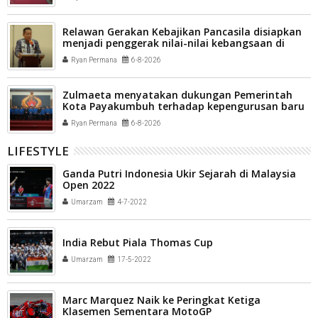
Relawan Gerakan Kebajikan Pancasila disiapkan
menjadi penggerak nilai-nilai kebangsaan di
tengah masyarakat Kota Payakumbuh
Ryan Permana
6-8-2026
Zulmaeta menyatakan dukungan Pemerintah
Kota Payakumbuh terhadap kepengurusan baru
Komite Olahraga Nasional Indonesia (KONI) Kota
Ryan Permana
6-8-2026
Payakumbuh
LIFESTYLE
Ganda Putri Indonesia Ukir Sejarah di Malaysia
Open 2022
Umarzam
4-7-2022
India Rebut Piala Thomas Cup
Umarzam
17-5-2022
Marc Marquez Naik ke Peringkat Ketiga
Klasemen Sementara MotoGP