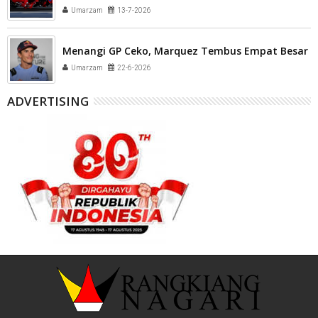
Umarzam
13-7-2026
Menangi GP Ceko, Marquez Tembus Empat Besar
Umarzam
22-6-2026
ADVERTISING