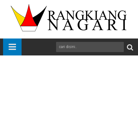
Beranda
Bola
International
News
Sports
Penyerang Juventus Arkadiusz Milik Kembali Dioperasi
A
+
A
-
Print
Email