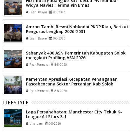
HUT Kota Padang ke-357: Ketua PWI Sumbar
Widya Navies Terima Pin Emas
Basril Basyar
9-8-2026
Amran Tambi Resmi Nahkodai PKDP Riau, Berikut
Pengurus Lengkap 2026-2031
Basril Basyar
9-8-2026
Sebanyak 400 ASN Pemerintah Kabupaten Solok
mengikuti Profiling ASN 2026
Ryan Permana
8-8-2026
Kementan Apresiasi Kecepatan Penanganan
Pascabencana Sektor Pertanian Kab Solok
Ryan Permana
8-8-2026
LIFESTYLE
Laga Persahabatan: Manchester City Tekuk K-
League All Stars 3-1
Umarzam
6-8-2026