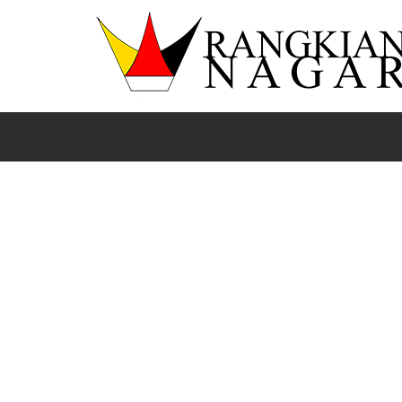
Beranda
News
Padang
Sumbar
Bank Nagari Payakumbuh