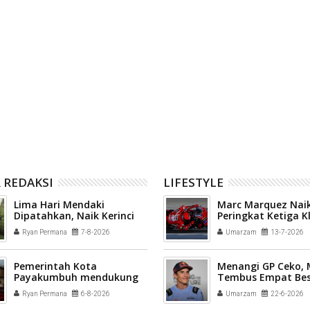
 menyatakan dukungan
Relawan Gerakan Kebajikan
ah Kota Payakumbuh
Pancasila disiapkan menjadi
kepengurusan baru
penggerak nilai-nilai kebangsaan
ahraga Nasional
di tengah masyarakat Kota
 (KONI) Kota Payakumbuh
Payakumbuh
 REDAKSI
LIFESTYLE
Lima Hari Mendaki
Marc Marquez Naik
Dipatahkan, Naik Kerinci
Peringkat Ketiga 
via Solok Selatan Tuntas
Sementara MotoG
Ryan Permana
7-8-2026
Umarzam
13-7-2026
30 Jam
Pemerintah Kota
Menangi GP Ceko,
Payakumbuh mendukung
Tembus Empat Bes
pelaksanaan vaksinasi
Ryan Permana
6-8-2026
Umarzam
22-6-2026
Human Papillomavirus