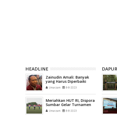
ajuan
Pemkab dan DPRD Solsel Sepakati
Zulmaeta
an Bank
Rancangan Anggaran 2027 dan
Pemerint
lar
Ajukan Perubahan 2026
terhadap 
Komite Ol
Indonesia
HEADLINE
DAPUR
Zainudin Amali: Banyak
yang Harus Diperbaiki
Timnas U-17
Umarzam
8-8-2023
Meriahkan HUT RI, Dispora
Sumbar Gelar Turnamen
Piala Gubernur U40
Umarzam
8-8-2023