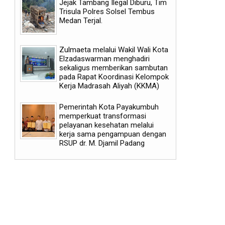
Jejak Tambang Ilegal Diburu, Tim
Trisula Polres Solsel Tembus
Medan Terjal.
Zulmaeta melalui Wakil Wali Kota
Elzadaswarman menghadiri
sekaligus memberikan sambutan
pada Rapat Koordinasi Kelompok
Kerja Madrasah Aliyah (KKMA)
Pemerintah Kota Payakumbuh
memperkuat transformasi
pelayanan kesehatan melalui
kerja sama pengampuan dengan
RSUP dr. M. Djamil Padang
06
06
Aug
Aug
2026
2026