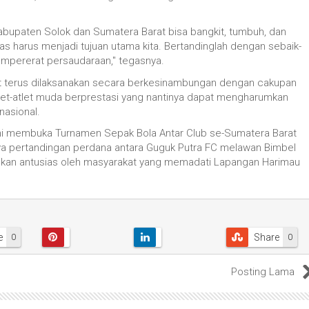
 Kabupaten Solok dan Sumatera Barat bisa bangkit, tumbuh, dan
tas harus menjadi tujuan utama kita. Bertandinglah dengan sebaik-
mempererat persaudaraan," tegasnya.
apat terus dilaksanakan secara berkesinambungan dengan cakupan
et-atlet muda berprestasi yang nantinya dapat mengharumkan
nasional.
smi membuka Turnamen Sepak Bola Antar Club se-Sumatera Barat
ya pertandingan perdana antara Guguk Putra FC melawan Bimbel
sikan antusias oleh masyarakat yang memadati Lapangan Harimau
e
Share
0
0
Posting Lama