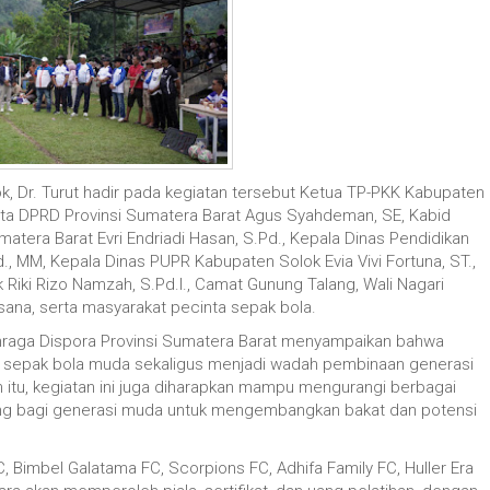
k, Dr.
‎Turut hadir pada kegiatan tersebut Ketua TP-PKK Kabupaten
ggota DPRD Provinsi Sumatera Barat Agus Syahdeman, SE, Kabid
matera Barat Evri Endriadi Hasan, S.Pd., Kepala Dinas Pendidikan
, MM, Kepala Dinas PUPR Kabupaten Solok Evia Vivi Fortuna, ST.,
iki Rizo Namzah, S.Pd.I., Camat Gunung Talang, Wali Nagari
ksana, serta masyarakat pecinta sepak bola.
lahraga Dispora Provinsi Sumatera Barat menyampaikan bahwa
let sepak bola muda sekaligus menjadi wadah pembinaan generasi
in itu, kegiatan ini juga diharapkan mampu mengurangi berbagai
ng bagi generasi muda untuk mengembangkan bakat dan potensi
C, Bimbel Galatama FC, Scorpions FC, Adhifa Family FC, Huller Era