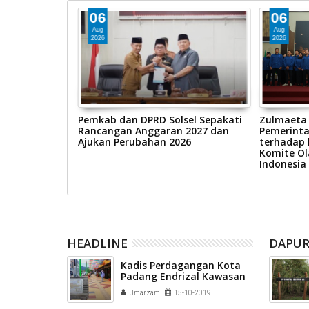
06
06
Aug
Aug
2026
2026
Solok, Ny Nia
Pemkab dan DPRD Solsel Sepakati
Zulmaeta
iri Kegiatan
Rancangan Anggaran 2027 dan
Pemerint
0 Koto Baru
Ajukan Perubahan 2026
terhadap 
Komite Ol
Indonesia
HEADLINE
DAPUR
Kadis Perdagangan Kota
Padang Endrizal Kawasan
Permindo Dijadikan Pasar
Umarzam
15-10-2019
Kuliner