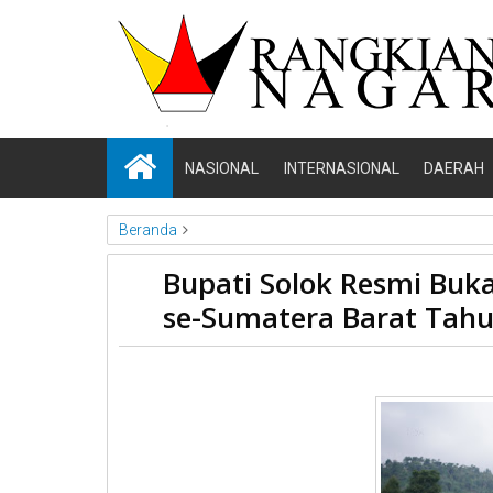
NASIONAL
INTERNASIONAL
DAERAH
Beranda
kab Solok
News
Sumbar
Bupati Solok Resmi Bu
Bupati Solok Resmi Buk
se-Sumatera Barat Tah