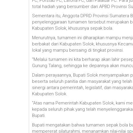
FC, Porstab FC, Lafona FC, dan Palaluar FC. Para j
total hadiah yang bersumber dari APBD Provinsi S
‎Sementara itu, Anggota DPRD Provinsi Sumater
penyelenggaraan turnamen tersebut merupakan b
Kabupaten Solok, khususnya sepak bola.
‎Menurutnya, turnamen ini diharapkan mampu menjad
berbakat dari Kabupaten Solok, khususnya Kecam
lokal yang mampu bersaing di tingkat provinsi.
‎"Melalui turnamen ini kita berharap akan lahir p
Gunung Talang, sehingga ke depannya akan muncul k
‎Dalam perayaannya, Bupati Solok menyampaikan 
beserta seluruh panitia dan masyarakat yang tela
sinergi antara pemerintah, legislatif, dan masyar
Kabupaten Solok.
‎"Atas nama Pemerintah Kabupaten Solok, kami me
kepada seluruh pihak yang telah menyelenggarakan 
Bupati.
‎Bupati mengatakan bahwa turnamen sepak bola buk
mempererat silaturahmi, menanamkan nilai-nilai sp