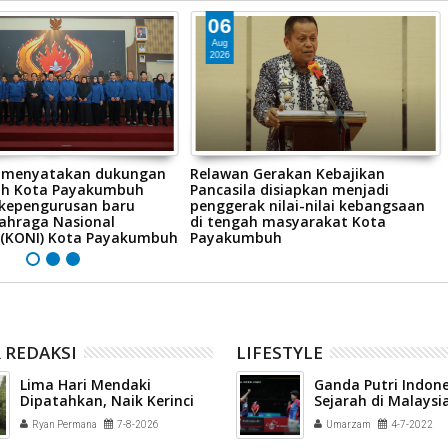
06
Aug
2026
 menyatakan dukungan
Relawan Gerakan Kebajikan
ah Kota Payakumbuh
Pancasila disiapkan menjadi
kepengurusan baru
penggerak nilai-nilai kebangsaan
ahraga Nasional
di tengah masyarakat Kota
 (KONI) Kota Payakumbuh
Payakumbuh
 REDAKSI
LIFESTYLE
Lima Hari Mendaki
Ganda Putri Indone
Dipatahkan, Naik Kerinci
Sejarah di Malaysi
via Solok Selatan Tuntas
2022
Ryan Permana
7-8-2026
Umarzam
4-7-2022
30 Jam