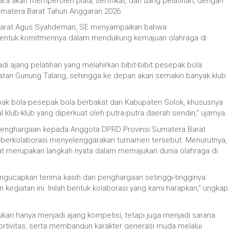
uara akan memperoleh piala, sertifikat, dan uang pelatihan, dengan
umatera Barat Tahun Anggaran 2026.
a Barat Agus Syahdeman, SE menyampaikan bahwa
entuk komitmennya dalam mendukung kemajuan olahraga di
i ajang pelatihan yang melahirkan bibit-bibit pesepak bola
atan Gunung Talang, sehingga ke depan akan semakin banyak klub
esepak bola-pesepak bola berbakat dari Kabupaten Solok, khususnya
lub-klub yang diperkuat oleh putra-putra daerah sendiri," ujarnya.
penghargaan kepada Anggota DPRD Provinsi Sumatera Barat
h berkolaborasi menyelenggarakan turnamen tersebut. Menurutnya,
akat merupakan langkah nyata dalam memajukan dunia olahraga di
ngucapkan terima kasih dan penghargaan setinggi-tingginya
kegiatan ini. Inilah bentuk kolaborasi yang kami harapkan," ungkap
an hanya menjadi ajang kompetisi, tetapi juga menjadi sarana
ortivitas, serta membangun karakter generasi muda melalui