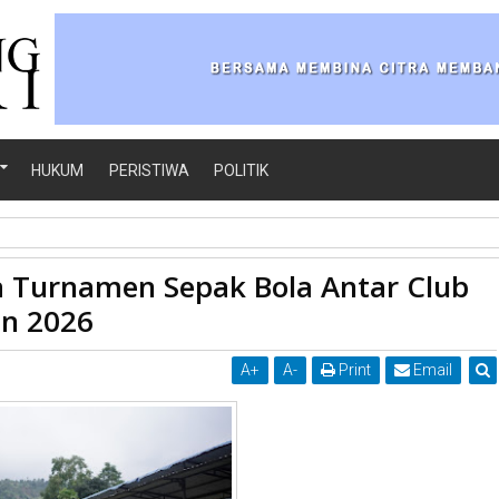
HUKUM
PERISTIWA
POLITIK
ka Turnamen Sepak Bola Antar Club se-Sumatera Barat Tahun 2026
a Turnamen Sepak Bola Antar Club
un 2026
A
+
A
-
Print
Email