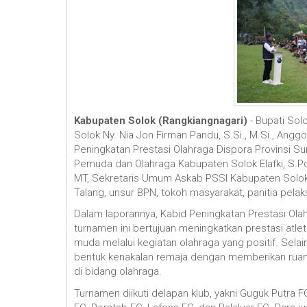
Kabupaten Solok (Rangkiangnagari)
-
Bupati Solo
Solok Ny. Nia Jon Firman Pandu, S.Si., M.Si., An
Peningkatan Prestasi Olahraga Dispora Provinsi Su
Pemuda dan Olahraga Kabupaten Solok Elafki, S.Pd.
MT, Sekretaris Umum Askab PSSI Kabupaten Solok R
Talang, unsur BPN, tokoh masyarakat, panitia pela
‎Dalam laporannya, Kabid Peningkatan Prestasi O
turnamen ini bertujuan meningkatkan prestasi at
muda melalui kegiatan olahraga yang positif. Sela
bentuk kenakalan remaja dengan memberikan rua
di bidang olahraga.
‎Turnamen diikuti delapan klub, yakni Guguk Putra F