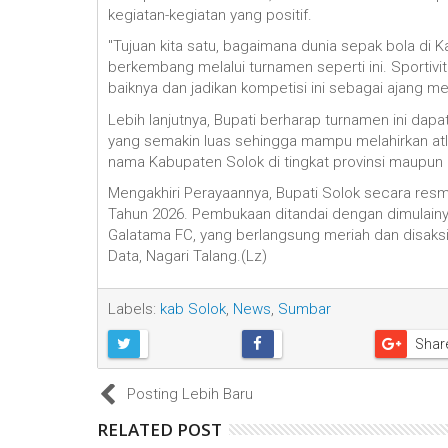
kegiatan-kegiatan yang positif.
‎"Tujuan kita satu, bagaimana dunia sepak bola di
berkembang melalui turnamen seperti ini. Sportivi
baiknya dan jadikan kompetisi ini sebagai ajang 
‎Lebih lanjutnya, Bupati berharap turnamen ini d
yang semakin luas sehingga mampu melahirkan atl
nama Kabupaten Solok di tingkat provinsi maupun 
‎Mengakhiri Perayaannya, Bupati Solok secara re
Tahun 2026. Pembukaan ditandai dengan dimulain
Galatama FC, yang berlangsung meriah dan disak
Data, Nagari Talang.(Lz)
Labels:
kab Solok
,
News
,
Sumbar
Shar
Posting Lebih Baru
RELATED POST