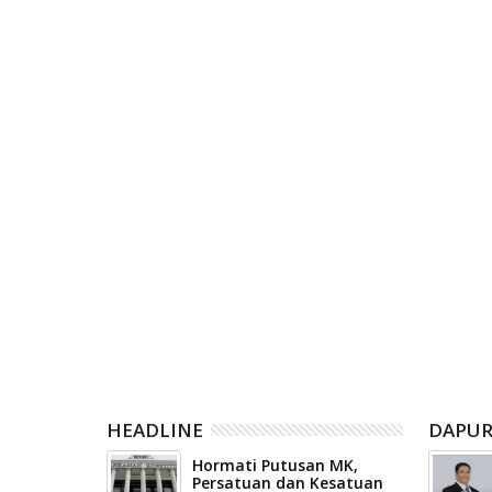
Posting Lebih Baru
RELATED POST
05
05
Aug
Aug
2026
2026
m Kemarau
Lomba Antar Rumah Tahfidz
Pemerint
mapuluh Kota
Sambut Hari Kemerdekaan,
mendukung
Hadiahnya Umrah
halal bag
HEADLINE
DAPUR
Hormati Putusan MK,
Persatuan dan Kesatuan