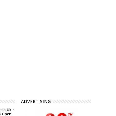
05
05
Aug
Aug
2026
2026
Tigo Kayo FC Payakumbuh
TRC Bank Nagari Bergera
akhirnya mengangkat trofi Piala
Korban Banjir Padang.
Wali Kota Payakumbuh 2026
ADVERTISING
sia Ukir
a Open