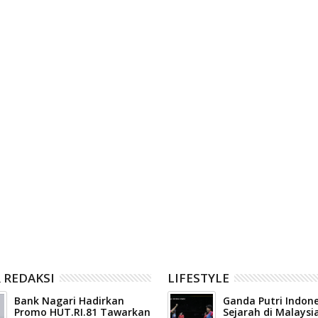
Posting Lama
05
Aug
2026
ah Kota Payakumbuh
Pemerintah Kota Payakumbuh
 percepatan sertifikasi
mematangkan persiapan
i pelaku usaha
Indonesia's Horse Racing Cup (IHRC)
2026
 REDAKSI
LIFESTYLE
Bank Nagari Hadirkan
Ganda Putri Indone
Promo HUT.RI.81 Tawarkan
Sejarah di Malaysi