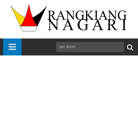
Beranda
Lima Puluh Kota
News
Sumbar
Harganas XXXI Tingkat Sumbar, Bupati Safaruddin Dinobatkan
Duta Bapak Asuh Anak Stunting
A
+
A
-
Print
Email