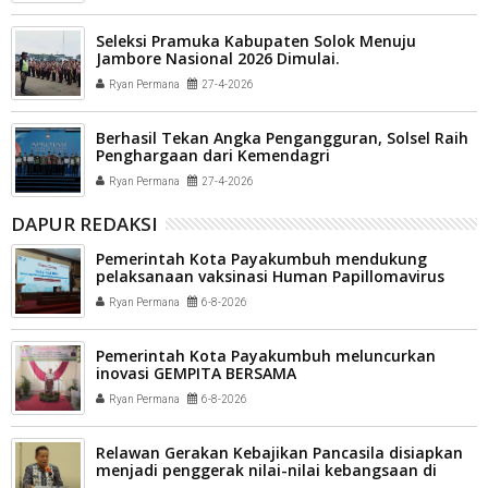
Seleksi Pramuka Kabupaten Solok Menuju
Jambore Nasional 2026 Dimulai.
Ryan Permana
27-4-2026
Berhasil Tekan Angka Pengangguran, Solsel Raih
Penghargaan dari Kemendagri
Ryan Permana
27-4-2026
DAPUR REDAKSI
Pemerintah Kota Payakumbuh mendukung
pelaksanaan vaksinasi Human Papillomavirus
(HPV) bagi aparatur sipil negara (ASN) dan
Ryan Permana
6-8-2026
masyarakat
Pemerintah Kota Payakumbuh meluncurkan
inovasi GEMPITA BERSAMA
Ryan Permana
6-8-2026
Relawan Gerakan Kebajikan Pancasila disiapkan
menjadi penggerak nilai-nilai kebangsaan di
tengah masyarakat Kota Payakumbuh