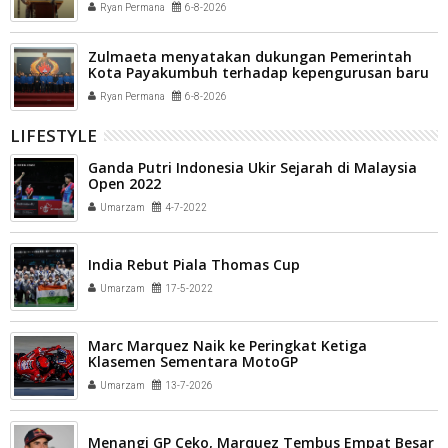
Ryan Permana
6-8-2026
Zulmaeta menyatakan dukungan Pemerintah
Kota Payakumbuh terhadap kepengurusan baru
Komite Olahraga Nasional Indonesia (KONI) Kota
Ryan Permana
6-8-2026
Payakumbuh
LIFESTYLE
Ganda Putri Indonesia Ukir Sejarah di Malaysia
Open 2022
Umarzam
4-7-2022
India Rebut Piala Thomas Cup
Umarzam
17-5-2022
Marc Marquez Naik ke Peringkat Ketiga
Klasemen Sementara MotoGP
Umarzam
13-7-2026
Menangi GP Ceko, Marquez Tembus Empat Besar