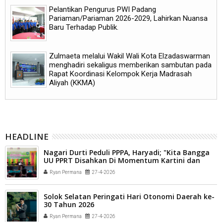
Pelantikan Pengurus PWI Padang
Pariaman/Pariaman 2026-2029, Lahirkan Nuansa
Baru Terhadap Publik.
Zulmaeta melalui Wakil Wali Kota Elzadaswarman
menghadiri sekaligus memberikan sambutan pada
Rapat Koordinasi Kelompok Kerja Madrasah
Aliyah (KKMA)
HEADLINE
Nagari Durti Peduli PPPA, Haryadi; "Kita Bangga
UU PPRT Disahkan Di Momentum Kartini dan
Jelang May Day".
Ryan Permana
27-4-2026
Solok Selatan Peringati Hari Otonomi Daerah ke-
30 Tahun 2026
Ryan Permana
27-4-2026