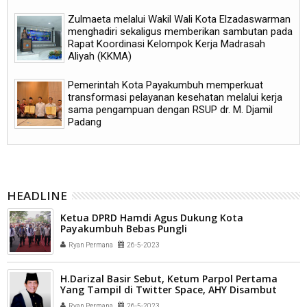
Zulmaeta melalui Wakil Wali Kota Elzadaswarman
menghadiri sekaligus memberikan sambutan pada
Rapat Koordinasi Kelompok Kerja Madrasah
Aliyah (KKMA)
Pemerintah Kota Payakumbuh memperkuat
transformasi pelayanan kesehatan melalui kerja
sama pengampuan dengan RSUP dr. M. Djamil
Padang
HEADLINE
Ketua DPRD Hamdi Agus Dukung Kota
Payakumbuh Bebas Pungli
Ryan Permana
26-5-2023
H.Darizal Basir Sebut, Ketum Parpol Pertama
Yang Tampil di Twitter Space, AHY Disambut
Antusias Para Netizen
Ryan Permana
26-5-2023