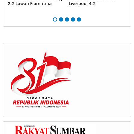
2-2 Lawan Fiorentina
Liverpool 4-2
M
T