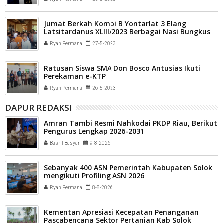
Jumat Berkah Kompi B Yontarlat 3 Elang
Latsitardanus XLIII/2023 Berbagai Nasi Bungkus
Ryan Permana
27-5-2023
Ratusan Siswa SMA Don Bosco Antusias Ikuti
Perekaman e-KTP
Ryan Permana
26-5-2023
DAPUR REDAKSI
Amran Tambi Resmi Nahkodai PKDP Riau, Berikut
Pengurus Lengkap 2026-2031
Basril Basyar
9-8-2026
Sebanyak 400 ASN Pemerintah Kabupaten Solok
mengikuti Profiling ASN 2026
Ryan Permana
8-8-2026
Kementan Apresiasi Kecepatan Penanganan
Pascabencana Sektor Pertanian Kab Solok