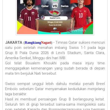
JAKARTA
- Timnas Qatar sukses mencuri
(
Rangkiang
Nagari
)
satu poin setelah menahan imbang Swiss 1-1 pada laga
Grup B Piala Dunia 2026 di Levi's Stadium, Santa Clara,
Amerika Serikat, Minggu dini hari WIB.
Gol telat Boualem Khoukhi pada masa injury time
menggagalkan kemenangan yang sudah berada di depan
mata tim berjuluk Nati tersebut.
Swiss sempat unggul lebih dahulu melalui penalti Breel
Embolo sebelum Qatar menyamakan kedudukan menjelang
laga berakhir.
Hasil ini membuat persaingan Grup B berlangsung ketat.
Seluruh tim di grup tersebut sama-sama mengoleksi satu
poin setelah Kanada dan Bosnia-Herzegovina juga bermain