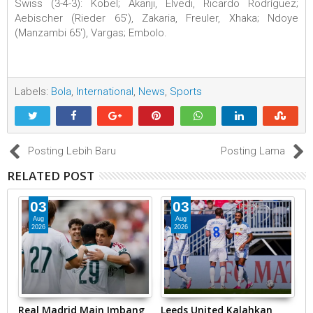
Swiss (3-4-3): Kobel; Akanji, Elvedi, Ricardo Rodríguez;
Aebischer (Rieder 65'), Zakaria, Freuler, Xhaka; Ndoye
(Manzambi 65'), Vargas; Embolo.
Labels:
Bola
,
International
,
News
,
Sports
Posting Lebih Baru
Posting Lama
RELATED POST
03
03
Aug
Aug
2026
2026
Real Madrid Main Imbang
Leeds United Kalahkan
P