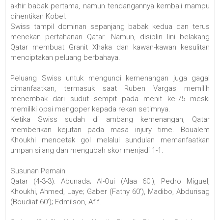
akhir babak pertama, namun tendangannya kembali mampu
dihentikan Kobel.
Swiss tampil dominan sepanjang babak kedua dan terus
menekan pertahanan Qatar. Namun, disiplin lini belakang
Qatar membuat Granit Xhaka dan kawan-kawan kesulitan
menciptakan peluang berbahaya.
Peluang Swiss untuk mengunci kemenangan juga gagal
dimanfaatkan, termasuk saat Ruben Vargas memilih
menembak dari sudut sempit pada menit ke-75 meski
memiliki opsi mengoper kepada rekan setimnya.
Ketika Swiss sudah di ambang kemenangan, Qatar
memberikan kejutan pada masa injury time. Boualem
Khoukhi mencetak gol melalui sundulan memanfaatkan
umpan silang dan mengubah skor menjadi 1-1.
Susunan Pemain
Qatar (4-3-3): Abunada; Al-Oui (Alaa 60'), Pedro Miguel,
Khoukhi, Ahmed, Laye; Gaber (Fathy 60'), Madibo, Abdurisag
(Boudiaf 60'); Edmilson, Afif.