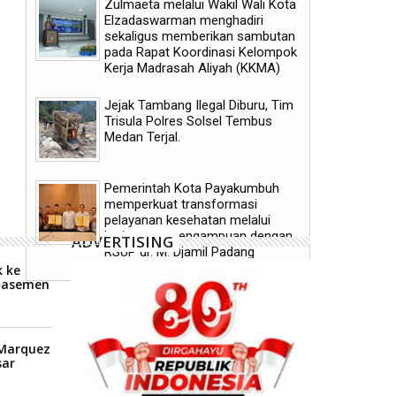
Zulmaeta melalui Wakil Wali Kota
Elzadaswarman menghadiri
sekaligus memberikan sambutan
pada Rapat Koordinasi Kelompok
Kerja Madrasah Aliyah (KKMA)
Lima Hari Mendaki Dipatahkan,
Kementan Apresiasi Kece
Naik Kerinci via Solok Selatan
Penanganan Pascabencan
Jejak Tambang Ilegal Diburu, Tim
Tuntas 30 Jam
Pertanian Kab Solok
Trisula Polres Solsel Tembus
Medan Terjal.
Pemerintah Kota Payakumbuh
memperkuat transformasi
pelayanan kesehatan melalui
kerja sama pengampuan dengan
ADVERTISING
RSUP dr. M. Djamil Padang
 ke
Klasemen
P
 Marquez
ar