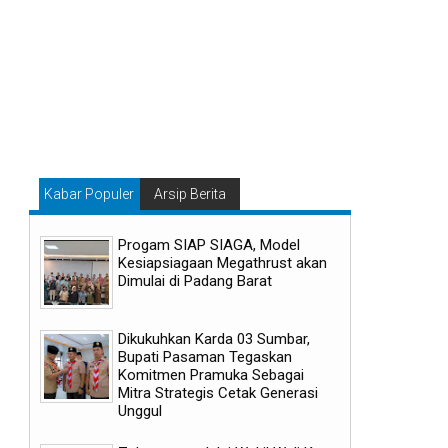
Kabar Populer
Arsip Berita
Progam SIAP SIAGA, Model
Kesiapsiagaan Megathrust akan
Dimulai di Padang Barat
Dikukuhkan Karda 03 Sumbar,
Bupati Pasaman Tegaskan
Komitmen Pramuka Sebagai
07
08
Mitra Strategis Cetak Generasi
Unggul
Aug
Aug
2026
2026