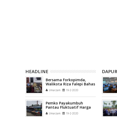
yakumbuh
Relawan Gerakan Kebajikan
Pemerint
apan
Pancasila disiapkan menjadi
meluncurk
ing Cup (IHRC)
penggerak nilai-nilai kebangsaan
BERSAMA
di tengah masyarakat Kota
Payakumbuh
HEADLINE
DAPUR
Bersama Forkopimda,
Walikota Riza Falepi Bahas
perkembangan Kota
Umarzam
19-2-2020
Payakumbuh
Pemko Payakumbuh
Pantau Fluktuatif Harga
Bawang Putih
Umarzam
19-2-2020