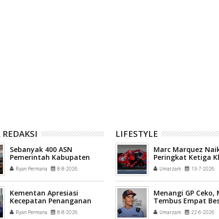
ah Kota Payakumbuh
Pemerintah Kota Payakumbuh
an inovasi GEMPITA
mendukung pelaksanaan vaksinasi
Human Papillomavirus (HPV) bagi
aparatur sipil negara (ASN) dan
masyarakat
 REDAKSI
LIFESTYLE
Sebanyak 400 ASN
Marc Marquez Naik
Pemerintah Kabupaten
Peringkat Ketiga 
Solok mengikuti Profiling
Sementara MotoG
Ryan Permana
8-8-2026
Umarzam
13-7-2026
ASN 2026
Kementan Apresiasi
Menangi GP Ceko,
Kecepatan Penanganan
Tembus Empat Bes
Pascabencana Sektor
Ryan Permana
8-8-2026
Umarzam
22-6-2026
Pertanian Kab Solok