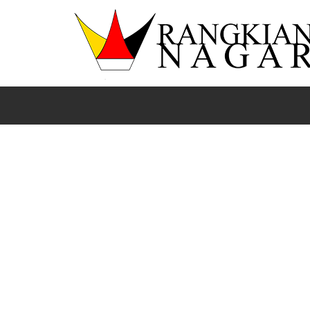
Beranda
News
Payakumbuh
Sumbar
Dilantiknya PPS, D
PAYAKUMBUH
- Wali
(
Rangkiang
Nagari
)
Payakumbuh Riza Falepi hadiri pelantikan Pa
Pemungutan Suara (PPS) terpilih dari Kecam
Payakumbuh Barat di Aula Lt. II Kantor KPU 