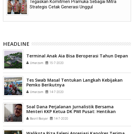
Tegaskan Komitmen Pramuka Sebagai Mitra
Strategis Cetak Generasi Unggul
HEADLINE
Terminal Anak Aia Bisa Beroperasi Tahun Depan
Umarzam
15-7-2020
Tes Swab Masal Tentukan Langkah Kebijakan
Pemko Berikutnya
Umarzam
14-7-2020
Soal Dana Perjalanan Jurnalistik Bersama
Menteri KKP Ketua DK PWI Pusat: Hentikan
Penyebaran Insinuasi dan Fitnah yang Merusak
Basril Basyar
14-7-2020
Kredibilitas Wartawan
Walikota Riza Falepi Apresiasi Kapolres Terima