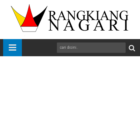
Beranda
News
Pasaman
Sumbar
Kinerja Badan Pengawas Pemilu (Bawaslu) Kabupaten
Pasaman dalam menangani sebuah perkara pemilu di daerah itu
patut dipertanyakan
A
+
A
-
Print
Email