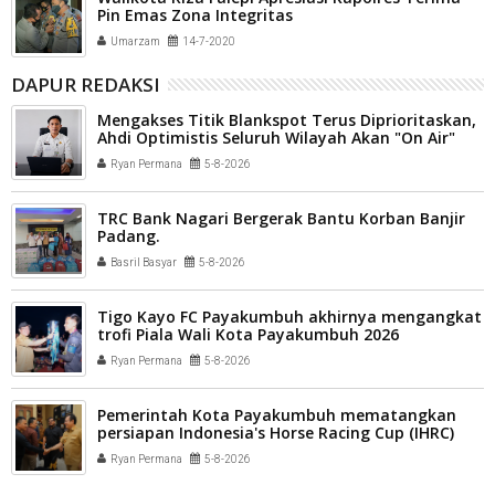
Pin Emas Zona Integritas
Umarzam
14-7-2020
DAPUR REDAKSI
Mengakses Titik Blankspot Terus Diprioritaskan,
Ahdi Optimistis Seluruh Wilayah Akan "On Air"
Ryan Permana
5-8-2026
TRC Bank Nagari Bergerak Bantu Korban Banjir
Padang.
Basril Basyar
5-8-2026
Tigo Kayo FC Payakumbuh akhirnya mengangkat
trofi Piala Wali Kota Payakumbuh 2026
Ryan Permana
5-8-2026
Pemerintah Kota Payakumbuh mematangkan
persiapan Indonesia's Horse Racing Cup (IHRC)
2026
Ryan Permana
5-8-2026