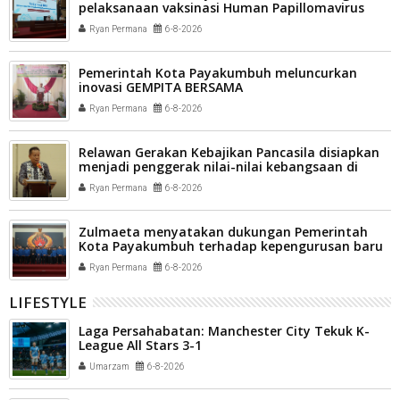
pelaksanaan vaksinasi Human Papillomavirus
(HPV) bagi aparatur sipil negara (ASN) dan
Ryan Permana
6-8-2026
masyarakat
Pemerintah Kota Payakumbuh meluncurkan
inovasi GEMPITA BERSAMA
Ryan Permana
6-8-2026
Relawan Gerakan Kebajikan Pancasila disiapkan
menjadi penggerak nilai-nilai kebangsaan di
tengah masyarakat Kota Payakumbuh
Ryan Permana
6-8-2026
Zulmaeta menyatakan dukungan Pemerintah
Kota Payakumbuh terhadap kepengurusan baru
Komite Olahraga Nasional Indonesia (KONI) Kota
Ryan Permana
6-8-2026
Payakumbuh
LIFESTYLE
Laga Persahabatan: Manchester City Tekuk K-
League All Stars 3-1
Umarzam
6-8-2026