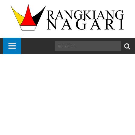
Beranda
News
Padang
Sumbar
Pemko Padang Dorong Percepatan Pembahasan Ranperda
Strategis Tahun 2025
A
+
A
-
Print
Email