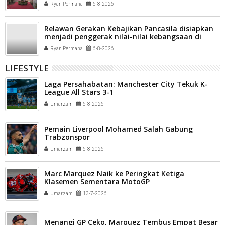
Ryan Permana
6-8-2026
Relawan Gerakan Kebajikan Pancasila disiapkan
menjadi penggerak nilai-nilai kebangsaan di
tengah masyarakat Kota Payakumbuh
Ryan Permana
6-8-2026
LIFESTYLE
Laga Persahabatan: Manchester City Tekuk K-
League All Stars 3-1
Umarzam
6-8-2026
Pemain Liverpool Mohamed Salah Gabung
Trabzonspor
Umarzam
6-8-2026
Marc Marquez Naik ke Peringkat Ketiga
Klasemen Sementara MotoGP
Umarzam
13-7-2026
Menangi GP Ceko, Marquez Tembus Empat Besar