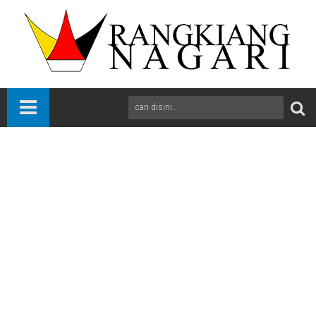
Beranda
News
Payakumbuh
Sumbar
Porwarprov Sumbar Sukses Digelar di Payakumbuh, Jadi
Simbol Soliditas Pers
A
+
A
-
Print
Email