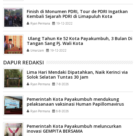
Finish di Monumen PDRI, Tour de PDRI Ingatkan
Kembali Sejarah PDRI di Limapuluh Kota
Ryan Permana
19-12-2022
Ulang Tahun Ke 52 Kota Payakumbuh, 3 Bulan Di
Tangan Sang Pj. Wali Kota
Umarzam
19-12-2022
DAPUR REDAKSI
Lima Hari Mendaki Dipatahkan, Naik Kerinci via
Solok Selatan Tuntas 30 Jam
Ryan Permana
7-8-2026
Pemerintah Kota Payakumbuh mendukung
pelaksanaan vaksinasi Human Papillomavirus
(HPV) bagi aparatur sipil negara (ASN) dan
Ryan Permana
6-8-2026
masyarakat
Pemerintah Kota Payakumbuh meluncurkan
inovasi GEMPITA BERSAMA