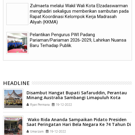
Zulmaeta melalui Wakil Wali Kota Elzadaswarman
menghadiri sekaligus memberikan sambutan pada
Rapat Koordinasi Kelompok Kerja Madrasah
Aliyah (KKMA)
Pelantikan Pengurus PWI Padang
Pariaman/Pariaman 2026-2029, Lahirkan Nuansa
Baru Terhadap Publik.
HEADLINE
Disambut Hangat Bupati Safaruddin, Perantau
Minang Australia Sambangi Limapuluh Kota
Ryan Permana
19-12-2022
Wako Rida Ananda Sampaikan Pidato Presiden
Saat Peringatan Hari Bela Negara Ke 74 Tahun Di
Payakumbuh
Umarzam
19-12-2022