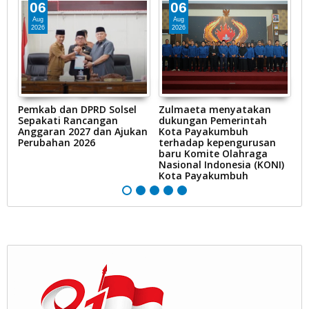
06
06
Aug
Aug
2026
2026
an
Pemkab dan DPRD Solsel
Zulmaeta menyatakan
R
Sepakati Rancangan
dukungan Pemerintah
K
Anggaran 2027 dan Ajukan
Kota Payakumbuh
d
Perubahan 2026
terhadap kepengurusan
pe
baru Komite Olahraga
k
Nasional Indonesia (KONI)
m
Kota Payakumbuh
P