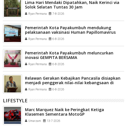
Lima Hari Mendaki Dipatahkan, Naik Kerinci via
Solok Selatan Tuntas 30 Jam
Ryan Permana
7-8-2026
Pemerintah Kota Payakumbuh mendukung
pelaksanaan vaksinasi Human Papillomavirus
(HPV) bagi aparatur sipil negara (ASN) dan
Ryan Permana
6-8-2026
masyarakat
Pemerintah Kota Payakumbuh meluncurkan
inovasi GEMPITA BERSAMA
Ryan Permana
6-8-2026
Relawan Gerakan Kebajikan Pancasila disiapkan
menjadi penggerak nilai-nilai kebangsaan di
tengah masyarakat Kota Payakumbuh
Ryan Permana
6-8-2026
LIFESTYLE
Marc Marquez Naik ke Peringkat Ketiga
Klasemen Sementara MotoGP
Umarzam
13-7-2026