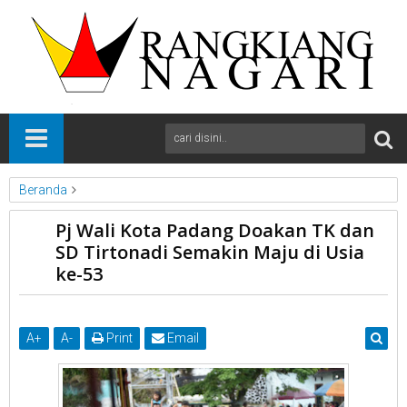
Beranda
News
Padang
Sumbar
Pj Wali Kota Padang Doakan TK dan
Pj Wali Kota Padang Doakan TK dan SD Tirtonadi Semakin Maju
SD Tirtonadi Semakin Maju di Usia
di Usia ke-53
ke-53
A
+
A
-
Print
Email