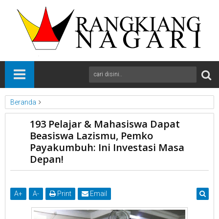
Beranda
News
Payakumbuh
Sumbar
193 Pelajar & Mahasiswa Dapat
193 Pelajar & Mahasiswa Dapat Beasiswa Lazismu, Pemko
Beasiswa Lazismu, Pemko
Payakumbuh: Ini Investasi Masa Depan!
Payakumbuh: Ini Investasi Masa
Depan!
A
+
A
-
Print
Email