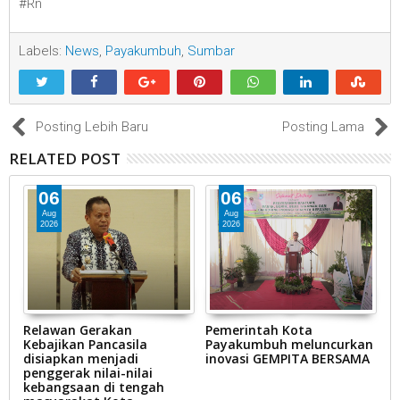
#Rn
Labels:
News
,
Payakumbuh
,
Sumbar
Posting Lebih Baru
Posting Lama
RELATED POST
06
06
Aug
Aug
2026
2026
Relawan Gerakan
Pemerintah Kota
P
Kebajikan Pancasila
Payakumbuh meluncurkan
P
n
disiapkan menjadi
inovasi GEMPITA BERSAMA
p
penggerak nilai-nilai
H
kebangsaan di tengah
(H