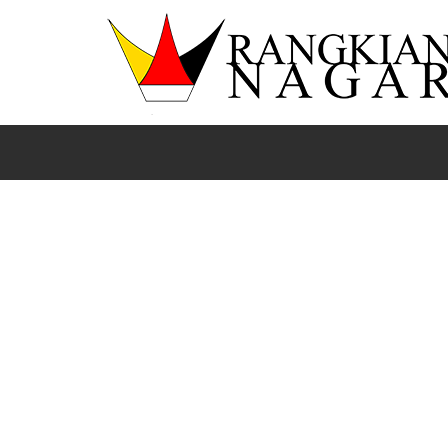
Beranda
kab Solok
News
Sumbar
Bupati Jon Firman Pandu Buka Acara Forum Silatu