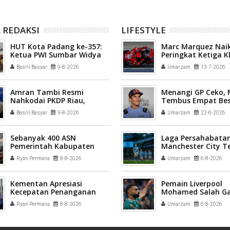
 REDAKSI
LIFESTYLE
HUT Kota Padang ke-357:
Marc Marquez Naik
Ketua PWI Sumbar Widya
Peringkat Ketiga 
Navies Terima Pin Emas
Sementara MotoG
Basril Basyar
9-8-2026
Umarzam
13-7-2026
Amran Tambi Resmi
Menangi GP Ceko,
Nahkodai PKDP Riau,
Tembus Empat Bes
Berikut Pengurus Lengkap
Basril Basyar
9-8-2026
Umarzam
22-6-2026
2026-2031
Sebanyak 400 ASN
Laga Persahabatan
Pemerintah Kabupaten
Manchester City T
Solok mengikuti Profiling
League All Stars 3-
Ryan Permana
8-8-2026
Umarzam
6-8-2026
ASN 2026
Kementan Apresiasi
Pemain Liverpool
Kecepatan Penanganan
Mohamed Salah G
Pascabencana Sektor
Trabzonspor
Ryan Permana
8-8-2026
Umarzam
6-8-2026
Pertanian Kab Solok