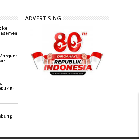
ADVERTISING
 ke
Klasemen
P
 Marquez
ar
:
ekuk K-
1
abung