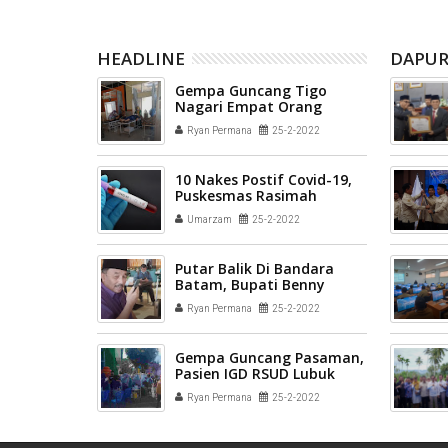
HEADLINE
DAPUR
Gempa Guncang Tigo
Nagari Empat Orang
Korban Reruntuhan
Ryan Permana
25-2-2022
Bangunan Meninggal
Dunia
10 Nakes Postif Covid-19,
Puskesmas Rasimah
Ahmad Bukittingi Tutup
Umarzam
25-2-2022
Pelayanan
Putar Balik Di Bandara
Batam, Bupati Benny
Utama Mohon Maaf Ke
Ryan Permana
25-2-2022
Perantau Pasaman
Gempa Guncang Pasaman,
Pasien IGD RSUD Lubuk
Sikaping Rawat di Parkiran
Ryan Permana
25-2-2022