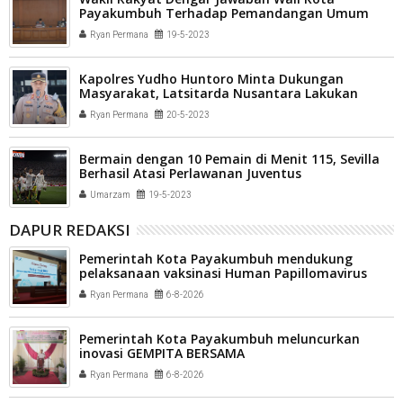
Payakumbuh Terhadap Pemandangan Umum
Fraksi Tentang Pertanggungjawaban
Ryan Permana
19-5-2023
Pelaksanaan APBD TA 2022
Kapolres Yudho Huntoro Minta Dukungan
Masyarakat, Latsitarda Nusantara Lakukan
Karya Bhakti Di Pasaman
Ryan Permana
20-5-2023
Bermain dengan 10 Pemain di Menit 115, Sevilla
Berhasil Atasi Perlawanan Juventus
Umarzam
19-5-2023
DAPUR REDAKSI
Pemerintah Kota Payakumbuh mendukung
pelaksanaan vaksinasi Human Papillomavirus
(HPV) bagi aparatur sipil negara (ASN) dan
Ryan Permana
6-8-2026
masyarakat
Pemerintah Kota Payakumbuh meluncurkan
inovasi GEMPITA BERSAMA
Ryan Permana
6-8-2026