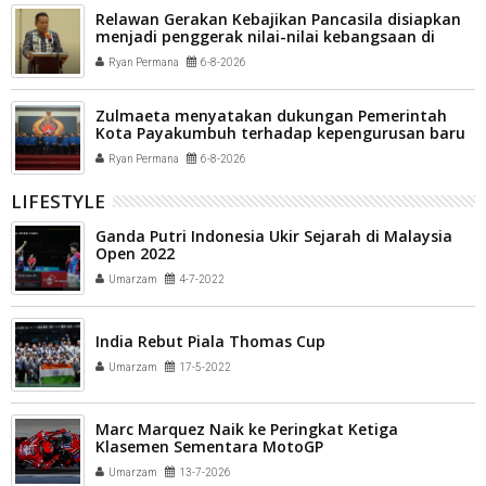
Relawan Gerakan Kebajikan Pancasila disiapkan
menjadi penggerak nilai-nilai kebangsaan di
tengah masyarakat Kota Payakumbuh
Ryan Permana
6-8-2026
Zulmaeta menyatakan dukungan Pemerintah
Kota Payakumbuh terhadap kepengurusan baru
Komite Olahraga Nasional Indonesia (KONI) Kota
Ryan Permana
6-8-2026
Payakumbuh
LIFESTYLE
Ganda Putri Indonesia Ukir Sejarah di Malaysia
Open 2022
Umarzam
4-7-2022
India Rebut Piala Thomas Cup
Umarzam
17-5-2022
Marc Marquez Naik ke Peringkat Ketiga
Klasemen Sementara MotoGP
Umarzam
13-7-2026