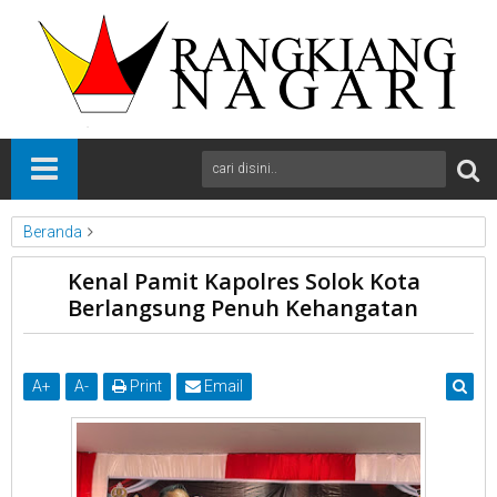
Beranda
kab Solok
News
Sumbar
Kenal Pamit Kapolres Solok Kota
Kenal Pamit Kapolres Solok Kota Berlangsung Penuh
Berlangsung Penuh Kehangatan
Kehangatan
A
+
A
-
Print
Email