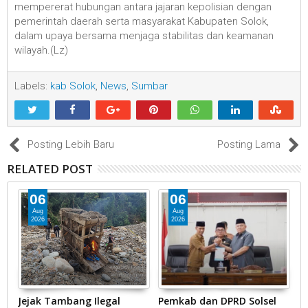
mempererat hubungan antara jajaran kepolisian dengan
pemerintah daerah serta masyarakat Kabupaten Solok,
dalam upaya bersama menjaga stabilitas dan keamanan
wilayah.(Lz)
Labels:
kab Solok
,
News
,
Sumbar
Posting Lebih Baru
Posting Lama
RELATED POST
06
06
Aug
Aug
2026
2026
Jejak Tambang Ilegal
Pemkab dan DPRD Solsel
Z