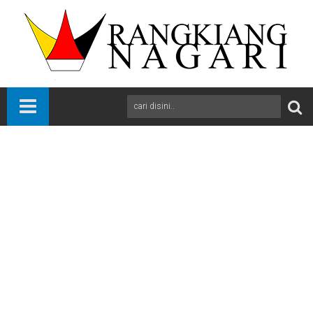
Beranda
News
Pesisir Selatan
Sumbar
Mewakili Kakan Kemenag Ka Subbag TU Yossef Yuda Hadiri
Sertijab Kepala MAN 2 Pessel
A
+
A
-
Print
Email