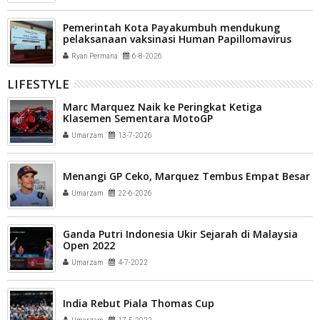
Pemerintah Kota Payakumbuh mendukung
pelaksanaan vaksinasi Human Papillomavirus
(HPV) bagi aparatur sipil negara (ASN) dan
Ryan Permana
6-8-2026
masyarakat
LIFESTYLE
Marc Marquez Naik ke Peringkat Ketiga
Klasemen Sementara MotoGP
Umarzam
13-7-2026
Menangi GP Ceko, Marquez Tembus Empat Besar
Umarzam
22-6-2026
Ganda Putri Indonesia Ukir Sejarah di Malaysia
Open 2022
Umarzam
4-7-2022
India Rebut Piala Thomas Cup