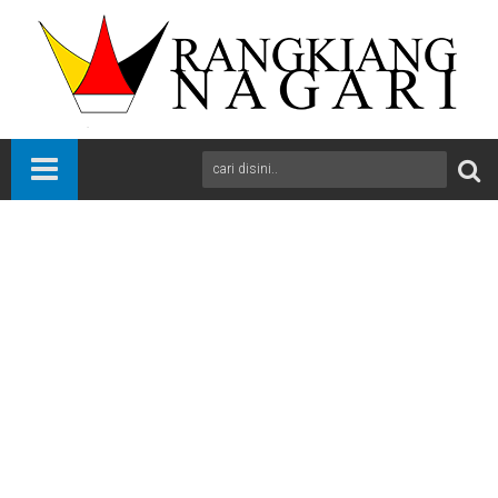
Beranda
Mentawai
News
Sumbar
Seluruh Penumpang Kapal Tenggelam di Perairan Mentawai
Berhasil Diselamatkan
A
+
A
-
Print
Email