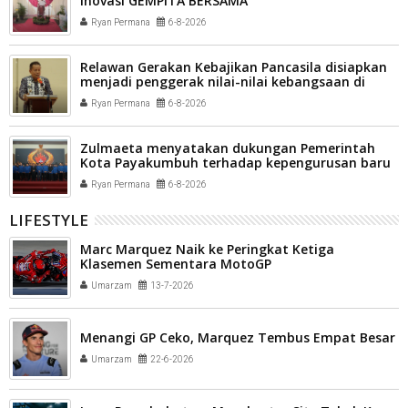
inovasi GEMPITA BERSAMA
Ryan Permana
6-8-2026
Relawan Gerakan Kebajikan Pancasila disiapkan
menjadi penggerak nilai-nilai kebangsaan di
tengah masyarakat Kota Payakumbuh
Ryan Permana
6-8-2026
Zulmaeta menyatakan dukungan Pemerintah
Kota Payakumbuh terhadap kepengurusan baru
Komite Olahraga Nasional Indonesia (KONI) Kota
Ryan Permana
6-8-2026
Payakumbuh
LIFESTYLE
Marc Marquez Naik ke Peringkat Ketiga
Klasemen Sementara MotoGP
Umarzam
13-7-2026
Menangi GP Ceko, Marquez Tembus Empat Besar
Umarzam
22-6-2026