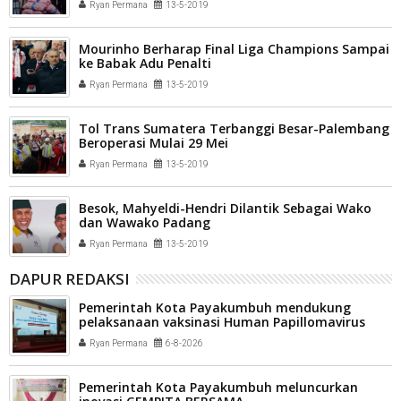
Ryan Permana
13-5-2019
Mourinho Berharap Final Liga Champions Sampai
ke Babak Adu Penalti
Ryan Permana
13-5-2019
Tol Trans Sumatera Terbanggi Besar-Palembang
Beroperasi Mulai 29 Mei
Ryan Permana
13-5-2019
Besok, Mahyeldi-Hendri Dilantik Sebagai Wako
dan Wawako Padang
Ryan Permana
13-5-2019
DAPUR REDAKSI
Pemerintah Kota Payakumbuh mendukung
pelaksanaan vaksinasi Human Papillomavirus
(HPV) bagi aparatur sipil negara (ASN) dan
Ryan Permana
6-8-2026
masyarakat
Pemerintah Kota Payakumbuh meluncurkan