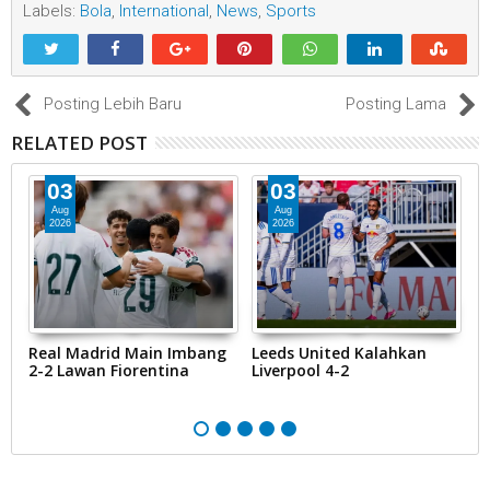
Labels:
Bola
,
International
,
News
,
Sports
Posting Lebih Baru
Posting Lama
RELATED POST
03
03
Aug
Aug
2026
2026
Real Madrid Main Imbang
Leeds United Kalahkan
P
2-2 Lawan Fiorentina
Liverpool 4-2
M
T