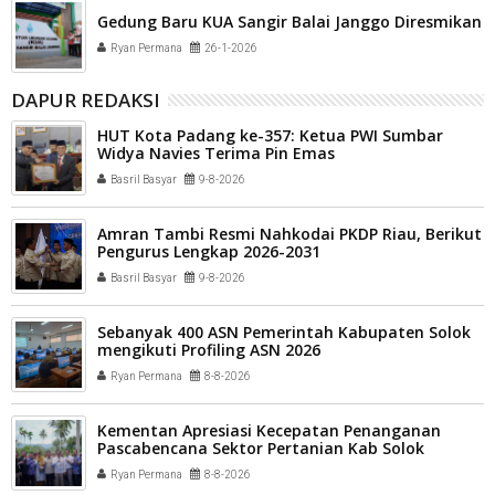
Gedung Baru KUA Sangir Balai Janggo Diresmikan
Ryan Permana
26-1-2026
DAPUR REDAKSI
HUT Kota Padang ke-357: Ketua PWI Sumbar
Widya Navies Terima Pin Emas
Basril Basyar
9-8-2026
Amran Tambi Resmi Nahkodai PKDP Riau, Berikut
Pengurus Lengkap 2026-2031
Basril Basyar
9-8-2026
Sebanyak 400 ASN Pemerintah Kabupaten Solok
mengikuti Profiling ASN 2026
Ryan Permana
8-8-2026
Kementan Apresiasi Kecepatan Penanganan
Pascabencana Sektor Pertanian Kab Solok
Ryan Permana
8-8-2026