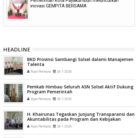
Pemerintah Kota Payakumbuh meluncurkan
inovasi GEMPITA BERSAMA
HEADLINE
BKD Provinsi Sambangi Solsel dalami Manajemen
Talenta
Ryan Permana
26-1-2026
Pemkab Himbau Seluruh ASN Solsel Aktif Dukung
Program Pemerintah
Ryan Permana
26-1-2026
H. Khairunas Tegaskan Junjung Transparansi dan
Akuntabilitas pada Program dan Kebijakan
Pemerintah
Ryan Permana
26-1-2026