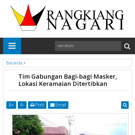
Beranda
News
Payakumbuh
Sumbar
Tim Gabungan Bagi-bagi Masker,
Tim Gabungan Bagi-bagi Masker, Lokasi Keramaian Ditertibkan
Lokasi Keramaian Ditertibkan
A
+
A
-
Print
Email