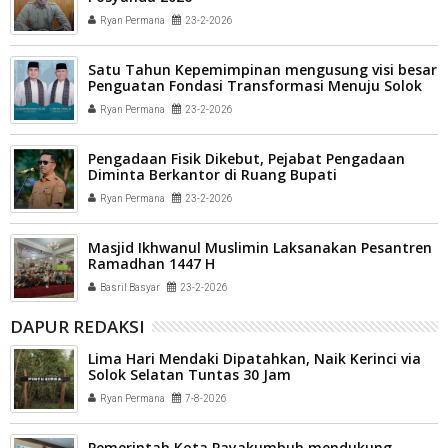
Ryan Permana
23-2-2026
Satu Tahun Kepemimpinan mengusung visi besar
Penguatan Fondasi Transformasi Menuju Solok
Kota Madani.
Ryan Permana
23-2-2026
Pengadaan Fisik Dikebut, Pejabat Pengadaan
Diminta Berkantor di Ruang Bupati
Ryan Permana
23-2-2026
Masjid Ikhwanul Muslimin Laksanakan Pesantren
Ramadhan 1447 H
Basril Basyar
23-2-2026
DAPUR REDAKSI
Lima Hari Mendaki Dipatahkan, Naik Kerinci via
Solok Selatan Tuntas 30 Jam
Ryan Permana
7-8-2026
Pemerintah Kota Payakumbuh mendukung