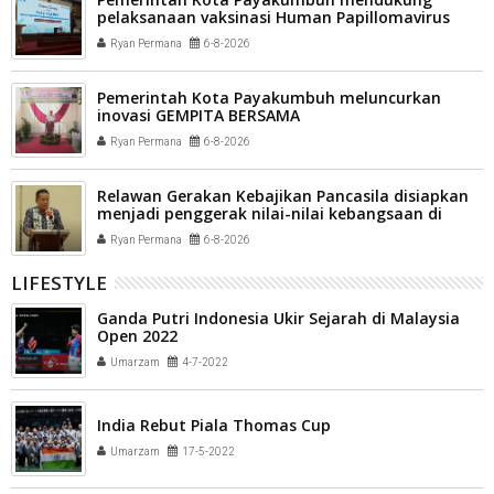
pelaksanaan vaksinasi Human Papillomavirus
(HPV) bagi aparatur sipil negara (ASN) dan
Ryan Permana
6-8-2026
masyarakat
Pemerintah Kota Payakumbuh meluncurkan
inovasi GEMPITA BERSAMA
Ryan Permana
6-8-2026
Relawan Gerakan Kebajikan Pancasila disiapkan
menjadi penggerak nilai-nilai kebangsaan di
tengah masyarakat Kota Payakumbuh
Ryan Permana
6-8-2026
LIFESTYLE
Ganda Putri Indonesia Ukir Sejarah di Malaysia
Open 2022
Umarzam
4-7-2022
India Rebut Piala Thomas Cup
Umarzam
17-5-2022