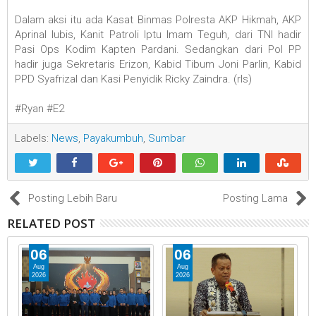
Dalam aksi itu ada Kasat Binmas Polresta AKP Hikmah, AKP
Aprinal lubis, Kanit Patroli Iptu Imam Teguh, dari TNI hadir
Pasi Ops Kodim Kapten Pardani. Sedangkan dari Pol PP
hadir juga Sekretaris Erizon, Kabid Tibum Joni Parlin, Kabid
PPD Syafrizal dan Kasi Penyidik Ricky Zaindra. (rls)
#Ryan #E2
Labels:
News
,
Payakumbuh
,
Sumbar
Posting Lebih Baru
Posting Lama
RELATED POST
06
06
Aug
Aug
2026
2026