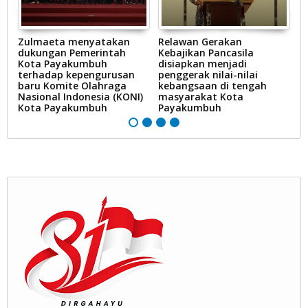
Zulmaeta menyatakan
Relawan Gerakan
P
dukungan Pemerintah
Kebajikan Pancasila
P
n
Kota Payakumbuh
disiapkan menjadi
i
terhadap kepengurusan
penggerak nilai-nilai
baru Komite Olahraga
kebangsaan di tengah
Nasional Indonesia (KONI)
masyarakat Kota
Kota Payakumbuh
Payakumbuh