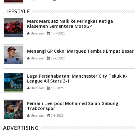
Payakumbuh
LIFESTYLE
Marc Marquez Naik ke Peringkat Ketiga
Klasemen Sementara MotoGP
Umarzam
13-7-2026
Menangi GP Ceko, Marquez Tembus Empat Besar
Umarzam
22-6-2026
Laga Persahabatan: Manchester City Tekuk K-
League All Stars 3-1
Umarzam
6-8-2026
Pemain Liverpool Mohamed Salah Gabung
Trabzonspor
Umarzam
6-8-2026
ADVERTISING