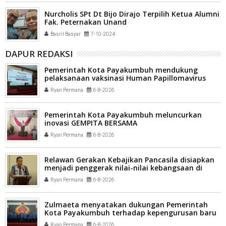
Nurcholis SPt Dt Bijo Dirajo Terpilih Ketua Alumni
Fak. Peternakan Unand
Basril Basyar
7-10-2024
DAPUR REDAKSI
Pemerintah Kota Payakumbuh mendukung
pelaksanaan vaksinasi Human Papillomavirus
(HPV) bagi aparatur sipil negara (ASN) dan
Ryan Permana
6-8-2026
masyarakat
Pemerintah Kota Payakumbuh meluncurkan
inovasi GEMPITA BERSAMA
Ryan Permana
6-8-2026
Relawan Gerakan Kebajikan Pancasila disiapkan
menjadi penggerak nilai-nilai kebangsaan di
tengah masyarakat Kota Payakumbuh
Ryan Permana
6-8-2026
Zulmaeta menyatakan dukungan Pemerintah
Kota Payakumbuh terhadap kepengurusan baru
Komite Olahraga Nasional Indonesia (KONI) Kota
Ryan Permana
6-8-2026