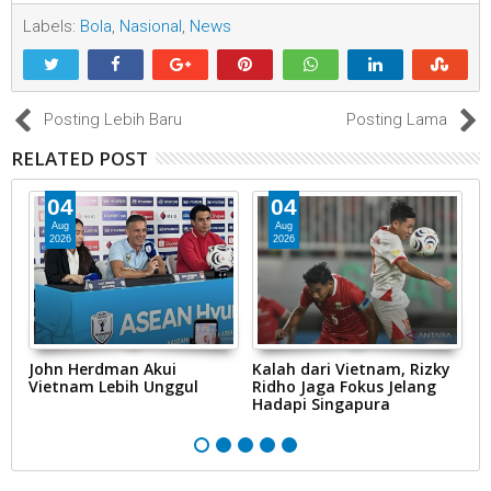
Labels:
Bola
,
Nasional
,
News
Posting Lebih Baru
Posting Lama
RELATED POST
04
04
Aug
Aug
2026
2026
John Herdman Akui
Kalah dari Vietnam, Rizky
L
Vietnam Lebih Unggul
Ridho Jaga Fokus Jelang
M
Hadapi Singapura
Le