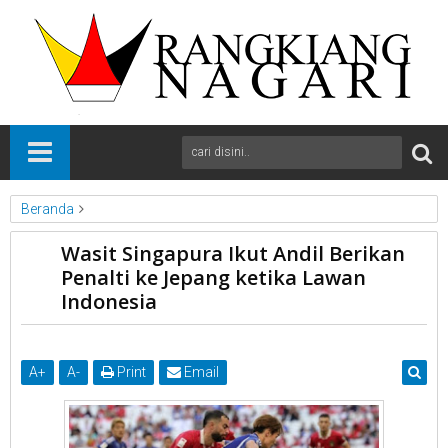
Beranda
Bola
Nasional
News
Wasit Singapura Ikut Andil Berikan
Wasit Singapura Ikut Andil Berikan Penalti ke Jepang ketika
Penalti ke Jepang ketika Lawan
Lawan Indonesia
Indonesia
A
+
A
-
Print
Email