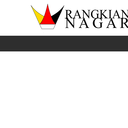
Beranda
News
Pasaman
Sumbar
Ribuan peserta turut serta, Bupati Pasaman Welly Suh