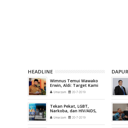
u Imam Bonjol
Mengakses Titik Blankspot Terus
Lomba An
Positif
Diprioritaskan, Ahdi Optimistis
Sambut H
Seluruh Wilayah Akan "On Air"
Hadiahny
HEADLINE
DAPUR
Wimnus Temui Wawako
Erwin, Aldi: Target Kami
Menciptakan 1 Juta
Umarzam
20-7-2019
Pengusaha Muda
Tekan Pekat, LGBT,
Narkoba, dan HIV/AIDS,
Forum Kecamatan Sehat
Umarzam
20-7-2019
Payakumbuh Barat Gelar
Sosialiasi