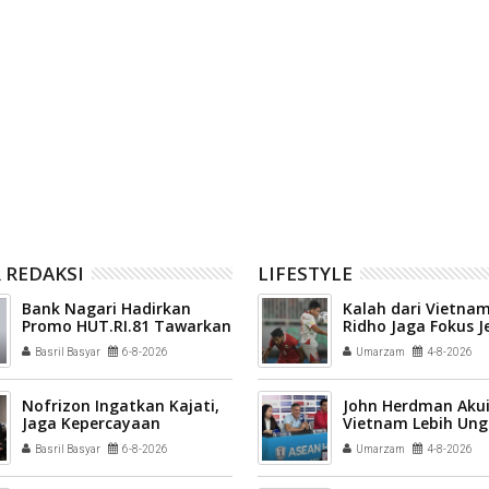
tar Rumah Tahfidz
Pemerintah Kota Payakumbuh
ari Kemerdekaan,
mendukung percepatan sertifikasi
a Umrah
halal bagi pelaku usaha
 REDAKSI
LIFESTYLE
Bank Nagari Hadirkan
Kalah dari Vietnam
Promo HUT.RI.81 Tawarkan
Ridho Jaga Fokus J
Bonus Menarik
Hadapi Singapura
Basril Basyar
6-8-2026
Umarzam
4-8-2026
Nofrizon Ingatkan Kajati,
John Herdman Aku
Jaga Kepercayaan
Vietnam Lebih Ung
Masyarakat Terhadap
Basril Basyar
6-8-2026
Umarzam
4-8-2026
Bank Nagari