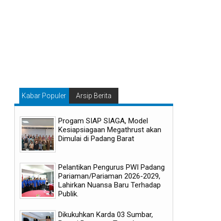
Kabar Populer
Arsip Berita
Progam SIAP SIAGA, Model
Kesiapsiagaan Megathrust akan
Dimulai di Padang Barat
Pelantikan Pengurus PWI Padang
Pariaman/Pariaman 2026-2029,
Lahirkan Nuansa Baru Terhadap
05
05
Publik.
Aug
Aug
2026
2026
Dikukuhkan Karda 03 Sumbar,