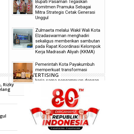
Bupati Pasaman Tegaskan
Komitmen Pramuka Sebagai
Mitra Strategis Cetak Generasi
Unggul
Pemerintah Kota Payakumbuh
Tigo Kayo FC Payakumbu
Zulmaeta melalui Wakil Wali Kota
mematangkan persiapan
akhirnya mengangkat trof
Elzadaswarman menghadiri
Indonesia's Horse Racing Cup (IHRC)
Wali Kota Payakumbuh 2
2026
sekaligus memberikan sambutan
pada Rapat Koordinasi Kelompok
Kerja Madrasah Aliyah (KKMA)
Pemerintah Kota Payakumbuh
memperkuat transformasi
ADVERTISING
pelayanan kesehatan melalui
kerja sama pengampuan dengan
, Rizky
RSUP dr. M. Djamil Padang
elang
i
gul