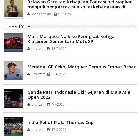
Relawan Gerakan Kebajikan Pancasila disiapkan
menjadi penggerak nilai-nilai kebangsaan di
tengah masyarakat Kota Payakumbuh
Ryan Permana
6-8-2026
LIFESTYLE
Marc Marquez Naik ke Peringkat Ketiga
Klasemen Sementara MotoGP
Umarzam
13-7-2026
Menangi GP Ceko, Marquez Tembus Empat Besar
Umarzam
22-6-2026
Ganda Putri Indonesia Ukir Sejarah di Malaysia
Open 2022
Umarzam
4-7-2022
India Rebut Piala Thomas Cup
Umarzam
17-5-2022