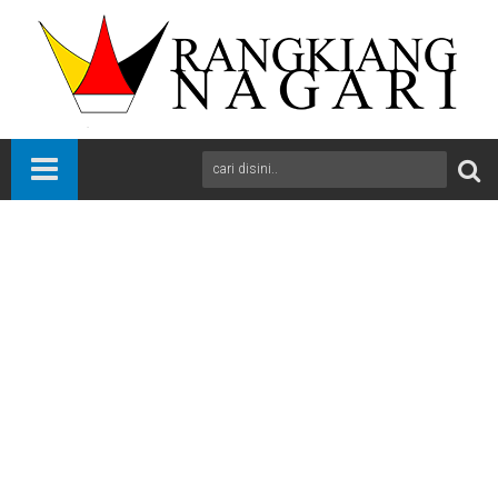
Beranda
Bola
International
News
Sports
Liverpool Menang 4-0, AS Roma Melaju
A
+
A
-
Print
Email