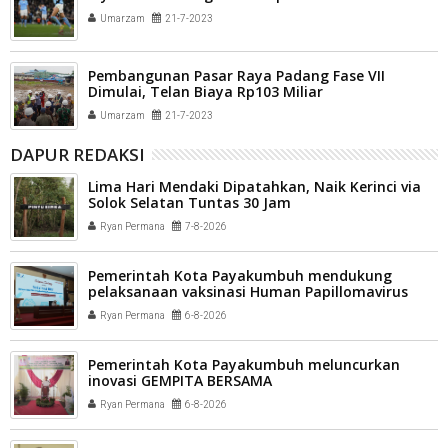
Umarzam
21-7-2023
Pembangunan Pasar Raya Padang Fase VII
Dimulai, Telan Biaya Rp103 Miliar
Umarzam
21-7-2023
DAPUR REDAKSI
Lima Hari Mendaki Dipatahkan, Naik Kerinci via
Solok Selatan Tuntas 30 Jam
Ryan Permana
7-8-2026
Pemerintah Kota Payakumbuh mendukung
pelaksanaan vaksinasi Human Papillomavirus
(HPV) bagi aparatur sipil negara (ASN) dan
Ryan Permana
6-8-2026
masyarakat
Pemerintah Kota Payakumbuh meluncurkan
inovasi GEMPITA BERSAMA
Ryan Permana
6-8-2026