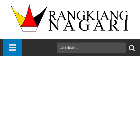
Beranda
News
Solok Selatan
Sumbar
Solsel Kedatangan 421 Mahasiswa KKN Unand dan UNP
A
+
A
-
Print
Email