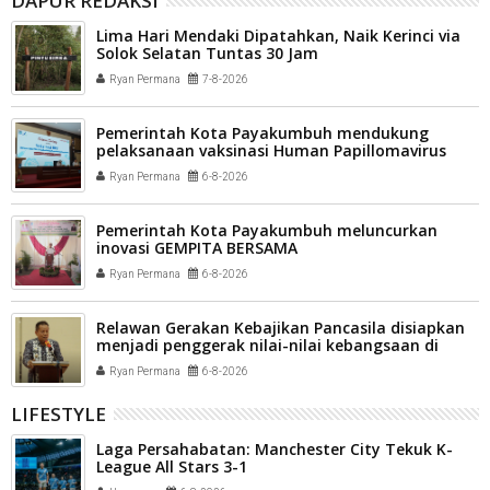
DAPUR REDAKSI
Lima Hari Mendaki Dipatahkan, Naik Kerinci via
Solok Selatan Tuntas 30 Jam
Ryan Permana
7-8-2026
Pemerintah Kota Payakumbuh mendukung
pelaksanaan vaksinasi Human Papillomavirus
(HPV) bagi aparatur sipil negara (ASN) dan
Ryan Permana
6-8-2026
masyarakat
Pemerintah Kota Payakumbuh meluncurkan
inovasi GEMPITA BERSAMA
Ryan Permana
6-8-2026
Relawan Gerakan Kebajikan Pancasila disiapkan
menjadi penggerak nilai-nilai kebangsaan di
tengah masyarakat Kota Payakumbuh
Ryan Permana
6-8-2026
LIFESTYLE
Laga Persahabatan: Manchester City Tekuk K-
League All Stars 3-1